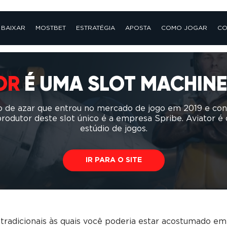
BAIXAR
MOSTBET
ESTRATÉGIA
APOSTA
COMO JOGAR
CO
OR
É UMA SLOT MACHINE
o de azar que entrou no mercado de jogo em 2019 e cont
produtor deste slot único é a empresa Spribe. Aviator é
estúdio de jogos.
IR PARA O SITE
adicionais às quais você poderia estar acostumado em ou