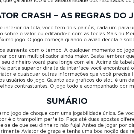
a, que garante 100% de aleatoriedade dos resultados do 
ATOR CRASH – AS REGRAS DO 
e inferior da tela, você tem dois painéis, cada um para 
o sobre o valor ou editando-o com as teclas Mais ou Me
róximo jogo. O jogo começa quando o avião decola e sob
hos aumenta com o tempo. A qualquer momento do jogo
rar por um multiplicador ainda maior. Basta lembrar que
eu dinheiro voará para longe com ele. Acima da tabela 
 Na parte superior direita da interface você encontrará 
iator e quaisquer outras informações que você precise 
s usuários do jogo. Quanto aos gráficos do slot, é um 
lhos contrastantes. O jogo todo é acompanhado por mú
SUMÁRIO
no jogo de choque com uma jogabilidade única. Se você
ator é o trampolim perfeito. Faça até duas apostas dife
ue-se de que seu dinheiro não fuja! Antes de jogar por di
rimente Aviator de graça e tenha uma boa noção das re