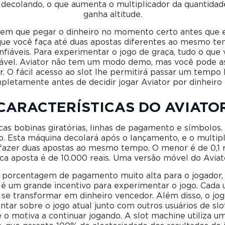
 decolando, o que aumenta o multiplicador da quantida
ganha altitude.
 tem que pegar o dinheiro no momento certo antes que 
 que você faça até duas apostas diferentes ao mesmo te
fiáveis. Para experimentar o jogo de graça, tudo o que v
iável. Aviator não tem um modo demo, mas você pode ass
 O fácil acesso ao slot lhe permitirá passar um tempo 
pletamente antes de decidir jogar Aviator por dinheiro r
CARACTERÍSTICAS DO AVIATO
as bobinas giratórias, linhas de pagamento e símbolos. 
o. Esta máquina decolará após o lançamento, e o multip
azer duas apostas ao mesmo tempo. O menor é de 0,1 re
ca aposta é de 10.000 reais. Uma versão móvel do Aviat
 porcentagem de pagamento muito alta para o jogador
, é um grande incentivo para experimentar o jogo. Cada 
 se transformar em dinheiro vencedor. Além disso, o jo
tar sobre o jogo atual junto com outros usuários de s
e o motiva a continuar jogando. A slot machine utiliza 